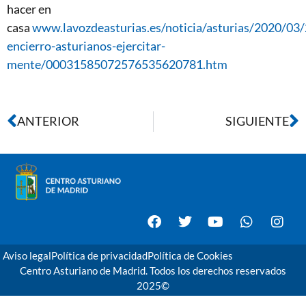
hacer en
casa
www.lavozdeasturias.es/noticia/asturias/2020/03/
encierro-asturianos-ejercitar-
mente/00031585072576535620781.htm
ANTERIOR
SIGUIENTE
Aviso legal
Política de privacidad
Política de Cookies
Centro Asturiano de Madrid. Todos los derechos reservados
2025©