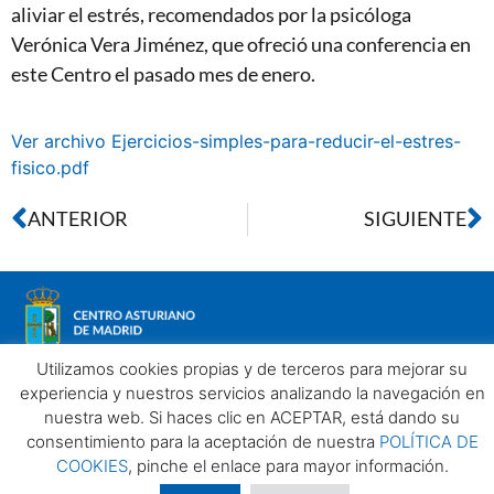
aliviar el estrés, recomendados por la psicóloga
Verónica Vera Jiménez, que ofreció una conferencia en
este Centro el pasado mes de enero.
Ver archivo Ejercicios-simples-para-reducir-el-estres-
fisico.pdf
ANTERIOR
SIGUIENTE
Utilizamos cookies propias y de terceros para mejorar su
experiencia y nuestros servicios analizando la navegación en
nuestra web. Si haces clic en ACEPTAR, está dando su
Aviso legal
Política de privacidad
Política de Cookies
consentimiento para la aceptación de nuestra
POLÍTICA DE
Centro Asturiano de Madrid. Todos los derechos reservados
COOKIES
, pinche el enlace para mayor información.
2025©