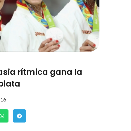
sia rítmica gana la
plata
016