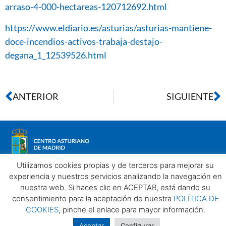
arraso-4-000-hectareas-120712692.html
https://www.eldiario.es/asturias/asturias-mantiene-
doce-incendios-activos-trabaja-destajo-
degana_1_12539526.html
ANTERIOR
SIGUIENTE
Utilizamos cookies propias y de terceros para mejorar su
experiencia y nuestros servicios analizando la navegación en
nuestra web. Si haces clic en ACEPTAR, está dando su
Aviso legal
Política de privacidad
Política de Cookies
consentimiento para la aceptación de nuestra
POLÍTICA DE
Centro Asturiano de Madrid. Todos los derechos reservados
COOKIES
, pinche el enlace para mayor información.
2025©
Aceptar
Configurar