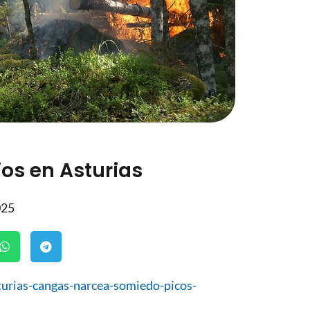
os en Asturias
025
turias-cangas-narcea-somiedo-picos-