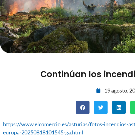
Continúan los incendi
19 agosto, 2
https://www.elcomercio.es/asturias/fotos-incendios-as
europa-20250818101545-ga.html