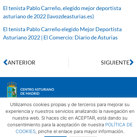
El tenista Pablo Carreño, elegido mejor deportista
asturiano de 2022 (lavozdeasturias.es)
El tenista Pablo Carreño elegido Mejor Deportista
Asturiano 2022 | El Comercio: Diario de Asturias
ANTERIOR
SIGUIENTE
Utilizamos cookies propias y de terceros para mejorar su
experiencia y nuestros servicios analizando la navegación en
nuestra web. Si haces clic en ACEPTAR, está dando su
Aviso legal
Política de privacidad
Política de Cookies
consentimiento para la aceptación de nuestra
POLÍTICA DE
Centro Asturiano de Madrid. Todos los derechos reservados
COOKIES
, pinche el enlace para mayor información.
2025©