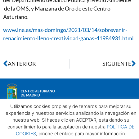
del Departameno de Salud Pública y Medio Ambiente
de la OMS, y Manzana de Oro de este Centro
Asturiano.
www.lne.es/mas-domingo/2021/03/14/sobrevenir-
renacimiento-lleno-creatividad-ganas-41984931.html
ANTERIOR
SIGUIENTE
Utilizamos cookies propias y de terceros para mejorar su
experiencia y nuestros servicios analizando la navegación en
nuestra web. Si haces clic en ACEPTAR, está dando su
Aviso legal
Política de privacidad
Política de Cookies
consentimiento para la aceptación de nuestra
POLÍTICA DE
Centro Asturiano de Madrid. Todos los derechos reservados
COOKIES
, pinche el enlace para mayor información.
2025©