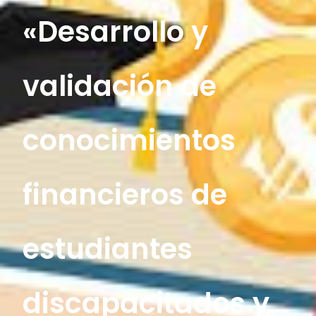
«Desarrollo y
validación de
conocimientos
financieros de
estudiantes
discapacitados y