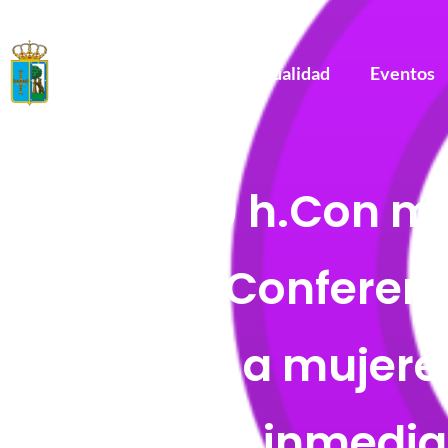
Actualidad
Eventos
EVENTO
A las 19 h.Con mo
Mujer: Conferen
Guerra a mujeres
civil y la inmed