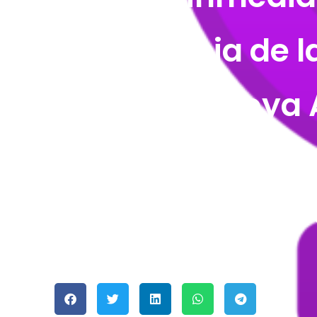
conferencia de l
Francisca Moya A
organizada por l
Eulalia Ramírez 
5 marzo 2026