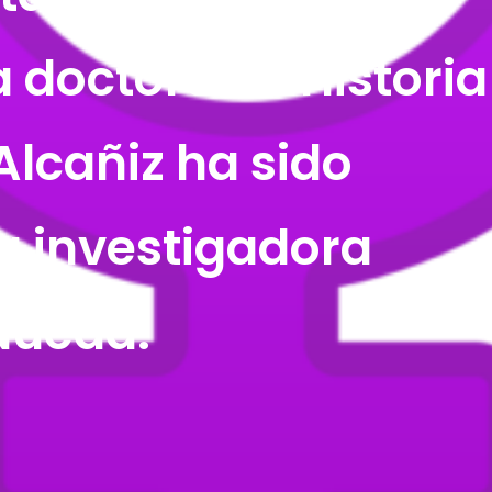
a doctora en Historia
lcañiz ha sido
a investigadora
Nueda.