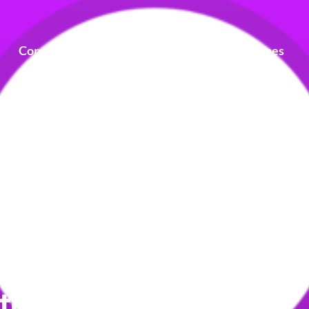
Conócenos
Instalaciones
Agrupaciones
tivo del Día de la
cia «Consejos de
 durante la guerra
iata posguerra».Esta