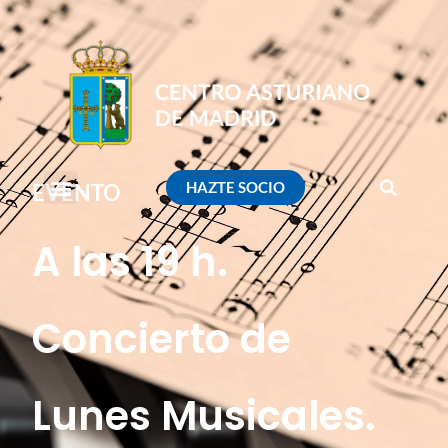
HAZTE SOCIO
EVENTO
A las 19 h.
Concierto de
Lunes Musicales.