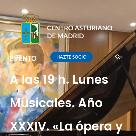
HAZTE SOCIO
EVENTO
A las 19 h. Lunes
Musicales. Año
XXXIV. «La ópera y