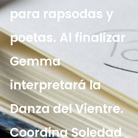
para rapsodas y
poetas. Al finalizar
Gemma
interpretará la
Danza del Vientre.
Coordina Soledad