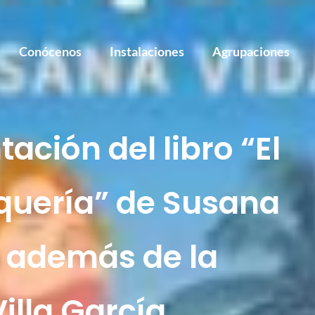
Conócenos
Instalaciones
Agrupaciones
tación del libro “El
aquería” de Susana
e, además de la
lla García,