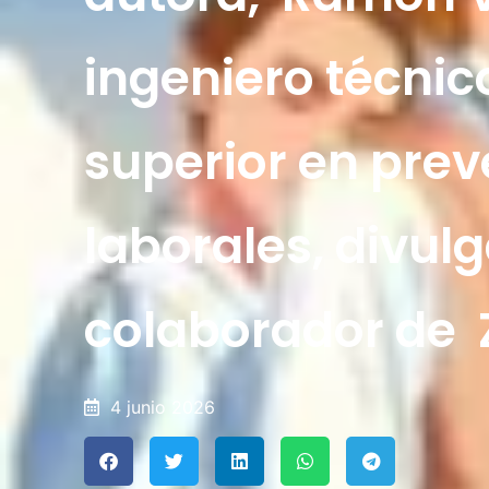
ingeniero técnic
superior en prev
laborales, divulg
colaborador de 
4 junio 2026