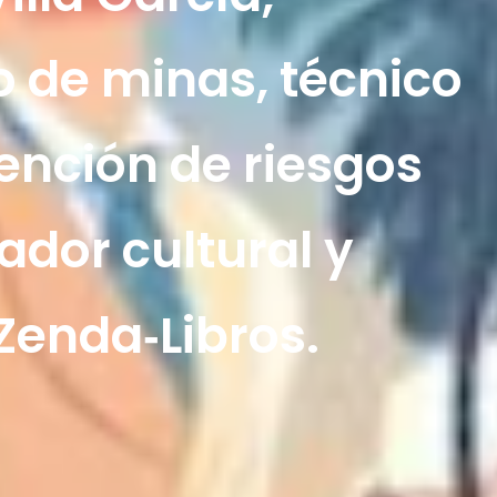
o de minas, técnico
ención de riesgos
ador cultural y
Zenda‑Libros.