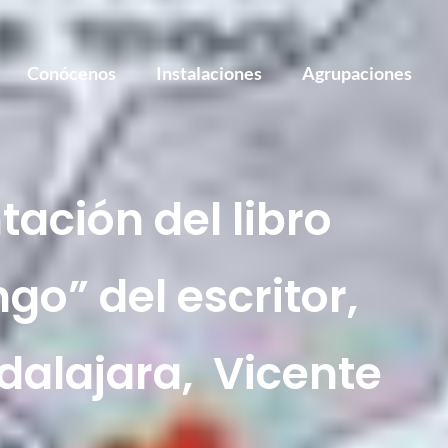
Conócenos
Instalaciones
Agrupaciones
ntación del libro
go” del escritor,
dalajara, Vicente