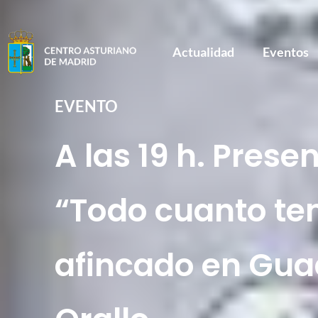
Actualidad
Eventos
EVENTO
A las 19 h. Prese
“Todo cuanto ten
afincado en Gua