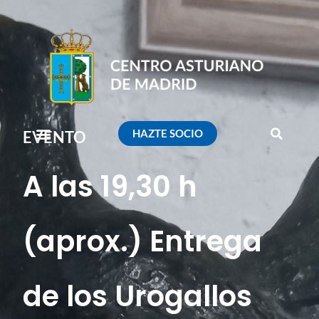
HAZTE SOCIO
EVENTO
A las 19,30 h
(aprox.) Entrega
de los Urogallos