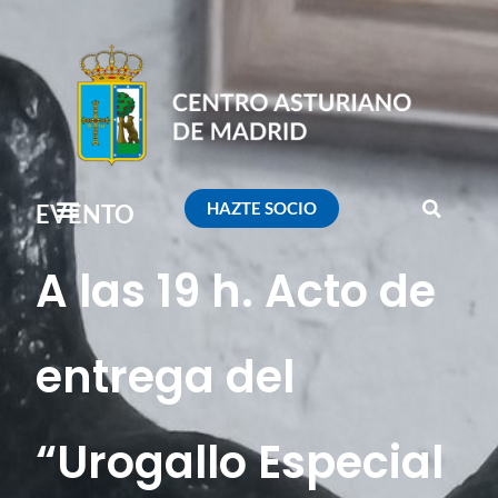
HAZTE SOCIO
EVENTO
A las 19 h. Acto de
entrega del
“Urogallo Especial