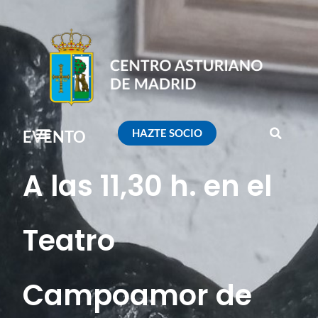
HAZTE SOCIO
EVENTO
A las 11,30 h. en el
Teatro
Campoamor de