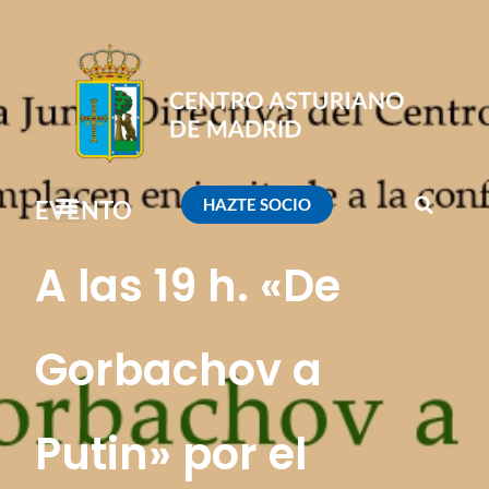
HAZTE SOCIO
EVENTO
A las 19 h. «De
Gorbachov a
Putin» por el