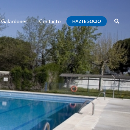
Galardones
Contacto
HAZTE SOCIO