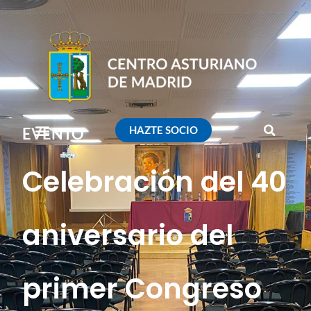
HAZTE SOCIO
EVENTO
Celebración del 40
aniversario del
primer Congreso