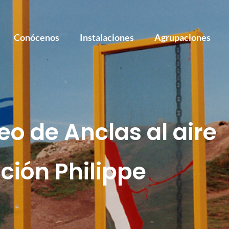
Conócenos
Instalaciones
Agrupaciones
o de Anclas al aire
ación Philippe