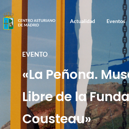
Actualidad
Eventos
EVENTO
«La Peñona. Muse
Libre de la Fund
Cousteau»