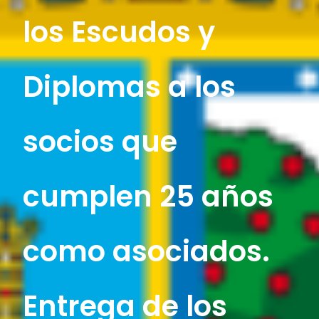
los Escudos y
Diplomas a los
socios que
cumplen 25 años
como asociados.
Entrega de los