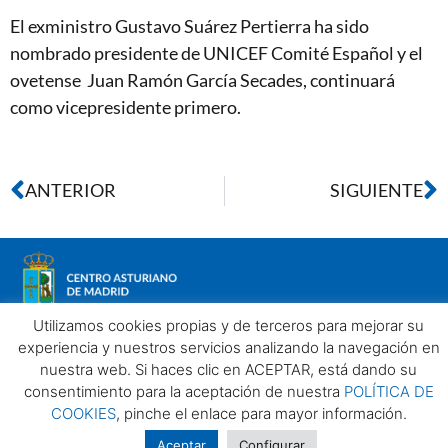
El exministro Gustavo Suárez Pertierra ha sido
nombrado presidente de UNICEF Comité Español y el
ovetense Juan Ramón García Secades, continuará
como vicepresidente primero.
ANTERIOR
SIGUIENTE
Utilizamos cookies propias y de terceros para mejorar su
experiencia y nuestros servicios analizando la navegación en
nuestra web. Si haces clic en ACEPTAR, está dando su
Aviso legal
Política de privacidad
Política de Cookies
consentimiento para la aceptación de nuestra
POLÍTICA DE
Centro Asturiano de Madrid. Todos los derechos reservados
COOKIES
, pinche el enlace para mayor información.
2025©
Aceptar
Configurar