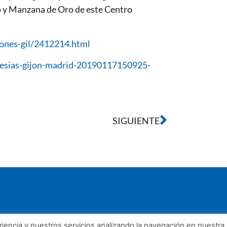
io y Manzana de Oro de este Centro
jones-gil/2412214.html
glesias-gijon-madrid-20190117150925-
SIGUIENTE
eriencia y nuestros servicios analizando la navegación en nuestr