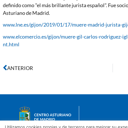
definido como "el más brillante jurista español". Fue soc
Asturiano de Madrid.
www.lne.es/gijon/2019/01/17/muere-madrid-jurista-gi
www.elcomercio.es/gijon/muere-gil-carlos-rodriguez-i
nt.html
ANTERIOR
Utilizamos cookies propias y de terceros para mejorar su exp