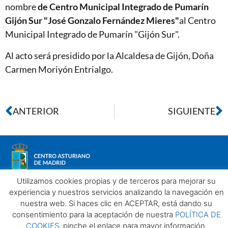
nombre
de Centro Municipal Integrado de Pumarín
Gijón Sur "José Gonzalo Fernández Mieres"
al Centro
Municipal Integrado de Pumarín "Gijón Sur".
Al acto será presidido por la Alcaldesa de Gijón, Doña
Carmen Moriyón Entrialgo.
ANTERIOR
SIGUIENTE
Utilizamos cookies propias y de terceros para mejorar su
experiencia y nuestros servicios analizando la navegación en
nuestra web. Si haces clic en ACEPTAR, está dando su
Aviso legal
Política de privacidad
Política de Cookies
consentimiento para la aceptación de nuestra
POLÍTICA DE
Centro Asturiano de Madrid. Todos los derechos reservados
COOKIES
, pinche el enlace para mayor información.