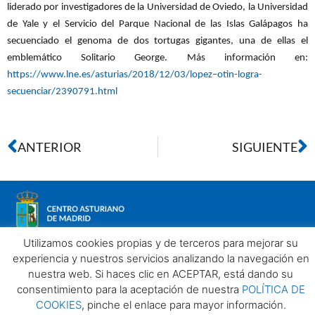
liderado por investigadores de la Universidad de Oviedo, la Universidad
de Yale y el Servicio del Parque Nacional de las Islas Galápagos ha
secuenciado el genoma de dos tortugas gigantes, una de ellas el
emblemático Solitario George. Más información en:
https://www.lne.es/asturias/2018/12/03/lopez–otin-logra-
secuenciar/2390791.html
ANTERIOR
SIGUIENTE
Utilizamos cookies propias y de terceros para mejorar su
experiencia y nuestros servicios analizando la navegación en
nuestra web. Si haces clic en ACEPTAR, está dando su
Aviso legal
Política de privacidad
Política de Cookies
consentimiento para la aceptación de nuestra
POLÍTICA DE
Centro Asturiano de Madrid. Todos los derechos reservados
COOKIES
, pinche el enlace para mayor información.