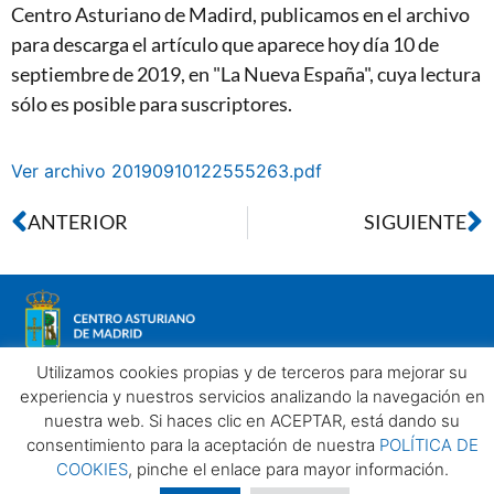
Centro Asturiano de Madird, publicamos en el archivo
para descarga el artículo que aparece hoy día 10 de
septiembre de 2019, en "La Nueva España", cuya lectura
sólo es posible para suscriptores.
Ver archivo 20190910122555263.pdf
ANTERIOR
SIGUIENTE
Utilizamos cookies propias y de terceros para mejorar su
experiencia y nuestros servicios analizando la navegación en
nuestra web. Si haces clic en ACEPTAR, está dando su
Aviso legal
Política de privacidad
Política de Cookies
consentimiento para la aceptación de nuestra
POLÍTICA DE
Centro Asturiano de Madrid. Todos los derechos reservados
COOKIES
, pinche el enlace para mayor información.
2025©