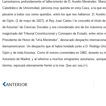
Lamentamos profundamente el fallecimiento de D. Aurelio Menéndez, Manza
Catedrático de Universidad, persona muy querida en esta Casa, a la que 
pésame a todos sus seres queridos, entre los que nos hallamos. D. Aurelio
de Gijón, (1 de mayo de 1927), el Rey Juan Carlos I le concedió el título d
de Asturias” de Ciencias Sociales y era considerado uno de los máximos e
magistrado del Tribunal Constitucional y Consejero de Estado, entre otros 
Presidente de Honor de “Uría Menéndez”, destacado despacho internaciona
iberoamericanos. Un despacho que él había fundado junto a D. Rodrigo Urí
Gijón y de toda Asturias. Como él mismo comentaba en 1982, durante su int
Asturiano de Madrid, y al referirse a muchos emigrantes asturianos, aunqu
tierrina,
reposará eternamente frente a la mar. Que así sea (+).
ANTERIOR