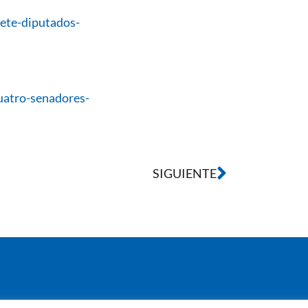
iete-diputados-
uatro-senadores-
SIGUIENTE