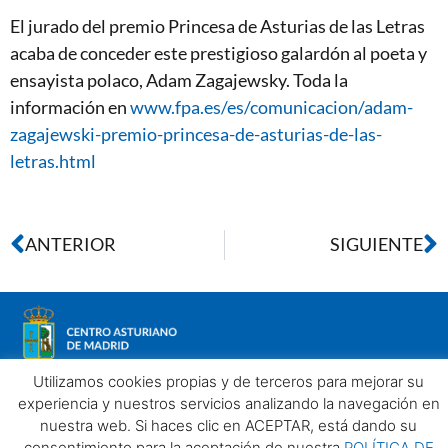
El jurado del premio Princesa de Asturias de las Letras
acaba de conceder este prestigioso galardón al poeta y
ensayista polaco, Adam Zagajewsky. Toda la
información en
www.fpa.es/es/comunicacion/adam-
zagajewski-premio-princesa-de-asturias-de-las-
letras.html
ANTERIOR
SIGUIENTE
Utilizamos cookies propias y de terceros para mejorar su
experiencia y nuestros servicios analizando la navegación en
nuestra web. Si haces clic en ACEPTAR, está dando su
Aviso legal
Política de privacidad
Política de Cookies
consentimiento para la aceptación de nuestra
POLÍTICA DE