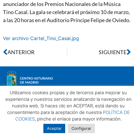
anunciador de los Premios Nacionales de la Música
Tino Casal. La gala se celebrará el próximo 10 de marzo,
a las 20 horas en el Auditorio Príncipe Felipe de Oviedo.
Ver archivo Cartel_Tino_Casal.jpg
ANTERIOR
SIGUIENTE
Utilizamos cookies propias y de terceros para mejorar su
experiencia y nuestros servicios analizando la navegación en
nuestra web. Si haces clic en ACEPTAR, está dando su
Aviso legal
Política de privacidad
Política de Cookies
consentimiento para la aceptación de nuestra
POLÍTICA DE
Centro Asturiano de Madrid. Todos los derechos reservados
COOKIES
, pinche el enlace para mayor información.
2025©
Aceptar
Configurar