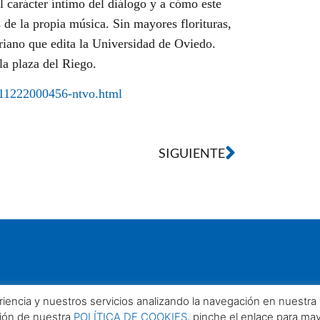
l carácter íntimo del diálogo y a cómo este
de la propia música. Sin mayores florituras,
uriano que edita la Universidad de Oviedo.
la plaza del Riego.
211222000456-ntvo.html
SIGUIENTE
eriencia y nuestros servicios analizando la navegación en nuestr
ción de nuestra
POLÍTICA DE COOKIES
, pinche el enlace para ma