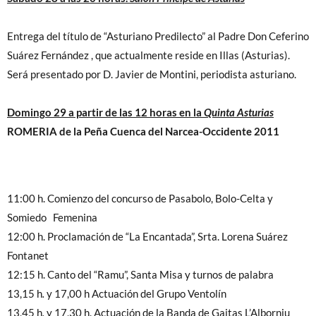
Entrega del título de “Asturiano Predilecto” al Padre Don Ceferino
Suárez Fernández , que actualmente reside en Illas (Asturias).
Será presentado por D. Javier de Montini, periodista asturiano.
Domingo 29 a partir de las 12 horas en la
Quinta Asturias
ROMERIA de la Peña Cuenca del Narcea-Occidente 2011
11:00 h.
Comienzo del concurso de Pasabolo, Bolo-Celta y
Somiedo Femenina
12:00 h.
Proclamación de “La Encantada”, Srta. Lorena Suárez
Fontanet
12:15 h.
Canto del “Ramu”, Santa Misa y turnos de palabra
13,15 h
.
y 17,00 h
Actuación del Grupo Ventolín
13,45 h
.
y 17,30 h.
Actuación de la Banda de Gaitas L’Alborniu