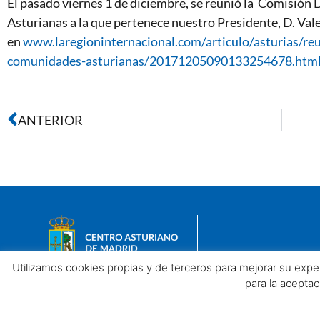
El pasado viernes 1 de diciembre, se reunió la Comisió
Asturianas a la que pertenece nuestro Presidente, D. Va
en
www.laregioninternacional.com/articulo/asturias/re
comunidades-asturianas/20171205090133254678.htm
ANTERIOR
Utilizamos cookies propias y de terceros para mejorar su exp
para la acepta
Aviso legal
Política de privacidad
Política de Cookies