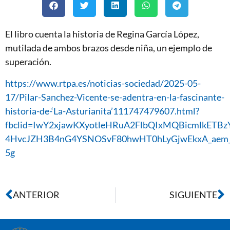
El libro cuenta la historia de Regina García López,
mutilada de ambos brazos desde niña, un ejemplo de
superación.
https://www.rtpa.es/noticias-sociedad/2025-05-
17/Pilar-Sanchez-Vicente-se-adentra-en-la-fascinante-
historia-de-‘La-Asturianita’111747479607.html?
fbclid=IwY2xjawKXyotleHRuA2FlbQIxMQBicmlkET
4HvcJZH3B4nG4YSNOSvF80hwHT0hLyGjwEkxA_aem_
5g
ANTERIOR
SIGUIENTE