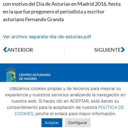
con motivo del Día de Asturias en Madrid 2016, fiesta
en la que fue pregonero el periodista y escritor
asturiano Fernando Granda
Ver archivo separata-dia-de-asturias.pdf
ANTERIOR
SIGUIENTE
Utilizamos cookies propias y de terceros para mejorar su
experiencia y nuestros servicios analizando la navegación en
nuestra web. Si haces clic en ACEPTAR, está dando su
Aviso legal
Política de privacidad
Política de Cookies
consentimiento para la aceptación de nuestra
POLÍTICA DE
Centro Asturiano de Madrid. Todos los derechos reservados
COOKIES
, pinche el enlace para mayor información.
2025©
Aceptar
Configurar