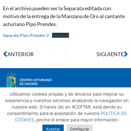
En el archivo pueden ver la Separata editada con
motivo de la entrega de la Manzana de Oro al cantante
asturiano Pipo Prendes.
Separata-Pipo-Prendes-2
Descarga
ANTERIOR
SIGUIENTE
Utilizamos cookies propias y de terceros para mejorar su
experiencia y nuestros servicios analizando la navegación en
nuestra web. Si haces clic en ACEPTAR, está dando su
Aviso legal
Política de privacidad
Política de Cookies
consentimiento para la aceptación de nuestra
POLÍTICA DE
Centro Asturiano de Madrid. Todos los derechos reservados
COOKIES
, pinche el enlace para mayor información.
2025©
Aceptar
Configurar