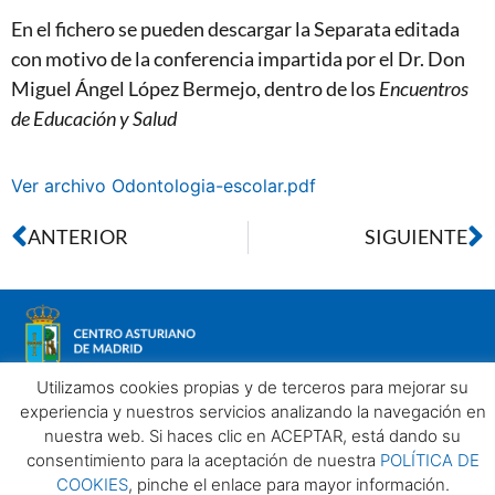
En el fichero se pueden descargar la Separata editada
con motivo de la conferencia impartida por el Dr. Don
Miguel Ángel López Bermejo, dentro de los
Encuentros
de Educación y Salud
Ver archivo Odontologia-escolar.pdf
ANTERIOR
SIGUIENTE
Utilizamos cookies propias y de terceros para mejorar su
experiencia y nuestros servicios analizando la navegación en
nuestra web. Si haces clic en ACEPTAR, está dando su
Aviso legal
Política de privacidad
Política de Cookies
consentimiento para la aceptación de nuestra
POLÍTICA DE
Centro Asturiano de Madrid. Todos los derechos reservados
COOKIES
, pinche el enlace para mayor información.