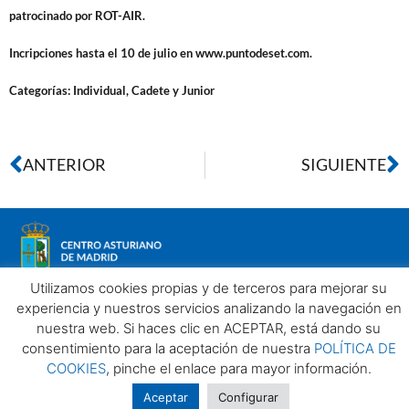
patrocinado por ROT-AIR.
Incripciones hasta el 10 de julio en www.puntodeset.com.
Categorías: Individual, Cadete y Junior
ANTERIOR
SIGUIENTE
Utilizamos cookies propias y de terceros para mejorar su
experiencia y nuestros servicios analizando la navegación en
nuestra web. Si haces clic en ACEPTAR, está dando su
Aviso legal
Política de privacidad
Política de Cookies
consentimiento para la aceptación de nuestra
POLÍTICA DE
Centro Asturiano de Madrid. Todos los derechos reservados
COOKIES
, pinche el enlace para mayor información.
2025©
Aceptar
Configurar