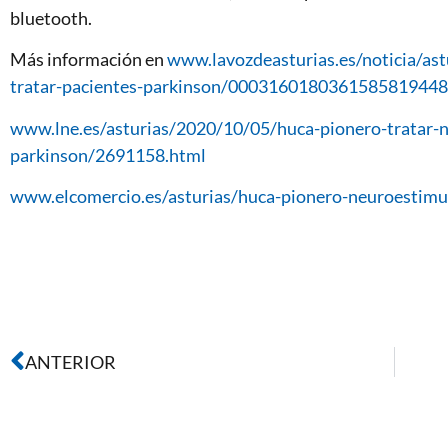
bluetooth.
Más información en
www.lavozdeasturias.es/noticia/as
tratar-pacientes-parkinson/000316018036158581944
www.lne.es/asturias/2020/10/05/huca-pionero-tratar-
parkinson/2691158.html
www.elcomercio.es/asturias/huca-pionero-neuroestim
ANTERIOR