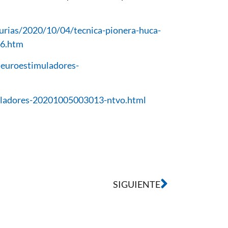
turias/2020/10/04/tecnica-pionera-huca-
86.htm
neuroestimuladores-
uladores-20201005003013-ntvo.html
SIGUIENTE