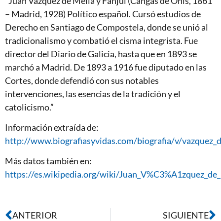
“Juan Vázquez de Mella y Fanjul (Cangas de Onís, 1861
– Madrid, 1928) Político español. Cursó estudios de
Derecho en Santiago de Compostela, donde se unió al
tradicionalismo y combatió el cisma integrista. Fue
director del Diario de Galicia, hasta que en 1893 se
marchó a Madrid. De 1893 a 1916 fue diputado en las
Cortes, donde defendió con sus notables
intervenciones, las esencias de la tradición y el
catolicismo.”
Información extraída de:
http://www.biografiasyvidas.com/biografia/v/vazquez_
Más datos también en:
https://es.wikipedia.org/wiki/Juan_V%C3%A1zquez_de
ANTERIOR
SIGUIENTE