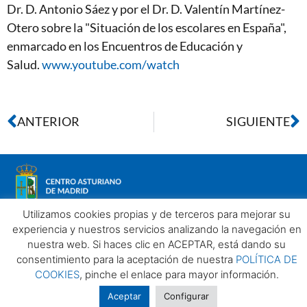
Dr. D. Antonio Sáez y por el Dr. D. Valentín Martínez-
Otero sobre la "Situación de los escolares en España",
enmarcado en los Encuentros de Educación y
Salud.
www.youtube.com/watch
ANTERIOR
SIGUIENTE
Utilizamos cookies propias y de terceros para mejorar su
experiencia y nuestros servicios analizando la navegación en
nuestra web. Si haces clic en ACEPTAR, está dando su
Aviso legal
Política de privacidad
Política de Cookies
consentimiento para la aceptación de nuestra
POLÍTICA DE
Centro Asturiano de Madrid. Todos los derechos reservados
COOKIES
, pinche el enlace para mayor información.
2025©
Aceptar
Configurar