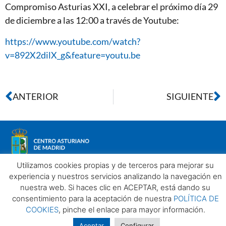
Compromiso Asturias XXI, a celebrar el próximo día 29
de diciembre a las 12:00 a través de Youtube:
https://www.youtube.com/watch?
v=892X2dilX_g&feature=youtu.be
ANTERIOR
SIGUIENTE
Utilizamos cookies propias y de terceros para mejorar su
experiencia y nuestros servicios analizando la navegación en
nuestra web. Si haces clic en ACEPTAR, está dando su
Aviso legal
Política de privacidad
Política de Cookies
consentimiento para la aceptación de nuestra
POLÍTICA DE
Centro Asturiano de Madrid. Todos los derechos reservados
COOKIES
, pinche el enlace para mayor información.
2025©
Aceptar
Configurar