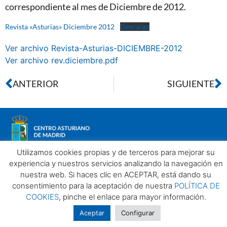
correspondiente al mes de Diciembre de 2012.
Revista «Asturias» Diciembre 2012
Descarga
Ver archivo Revista-Asturias-DICIEMBRE-2012
Ver archivo rev.diciembre.pdf
ANTERIOR
SIGUIENTE
Utilizamos cookies propias y de terceros para mejorar su
experiencia y nuestros servicios analizando la navegación en
nuestra web. Si haces clic en ACEPTAR, está dando su
Aviso legal
Política de privacidad
Política de Cookies
consentimiento para la aceptación de nuestra
POLÍTICA DE
Centro Asturiano de Madrid. Todos los derechos reservados
COOKIES
, pinche el enlace para mayor información.
2025©
Aceptar
Configurar