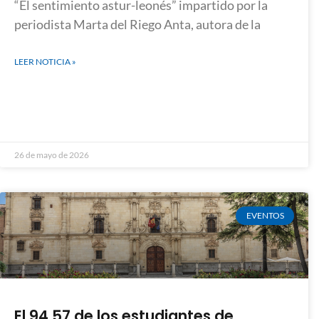
“El sentimiento astur-leonés” impartido por la
periodista Marta del Riego Anta, autora de la
LEER NOTICIA »
26 de mayo de 2026
EVENTOS
El 94,57 de los estudiantes de