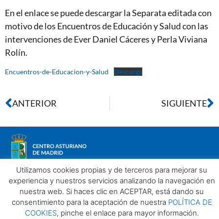
En el enlace se puede descargar la Separata editada con
motivo de los Encuentros de Educación y Salud con las
intervenciones de Ever Daniel Cáceres y Perla Viviana
Rolín.
Encuentros-de-Educacion-y-Salud
Descarga
ANTERIOR
SIGUIENTE
Utilizamos cookies propias y de terceros para mejorar su
experiencia y nuestros servicios analizando la navegación en
nuestra web. Si haces clic en ACEPTAR, está dando su
Aviso legal
Política de privacidad
Política de Cookies
consentimiento para la aceptación de nuestra
POLÍTICA DE
Centro Asturiano de Madrid. Todos los derechos reservados
COOKIES
, pinche el enlace para mayor información.