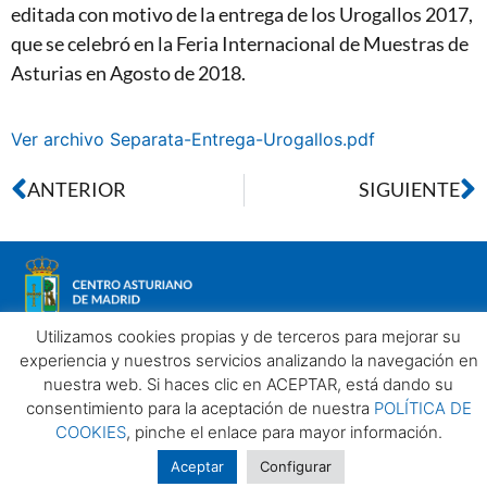
editada con motivo de la entrega de los Urogallos 2017,
que se celebró en la Feria Internacional de Muestras de
Asturias en Agosto de 2018.
Ver archivo Separata-Entrega-Urogallos.pdf
ANTERIOR
SIGUIENTE
Utilizamos cookies propias y de terceros para mejorar su
experiencia y nuestros servicios analizando la navegación en
nuestra web. Si haces clic en ACEPTAR, está dando su
Aviso legal
Política de privacidad
Política de Cookies
consentimiento para la aceptación de nuestra
POLÍTICA DE
Centro Asturiano de Madrid. Todos los derechos reservados
COOKIES
, pinche el enlace para mayor información.
2025©
Aceptar
Configurar