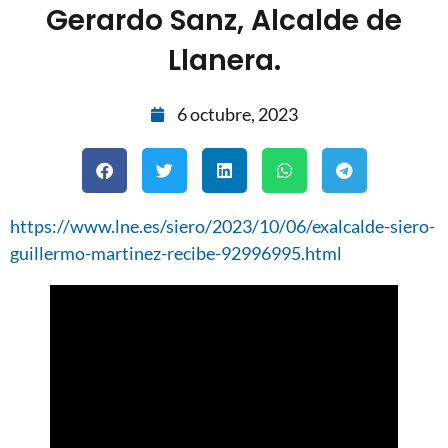
Gerardo Sanz, Alcalde de
Llanera.
6 octubre, 2023
https://www.lne.es/siero/2023/10/06/exalcalde-siero-
guillermo-martinez-recibe-92996995.html